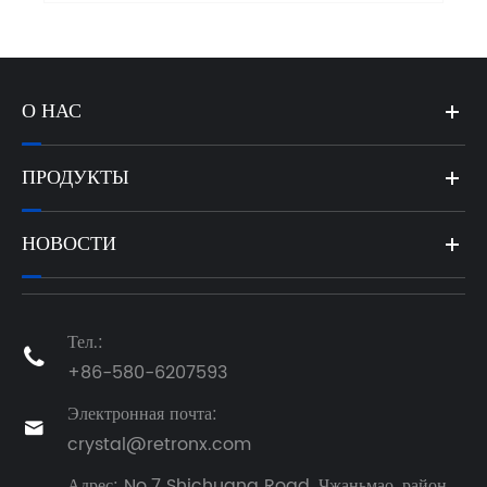
О НАС
ПРОДУКТЫ
НОВОСТИ
Тел.:

+86-580-6207593
Электронная почта:

crystal@retronx.com
Адрес: No.7 Shichuang Road, Чжаньмао, район