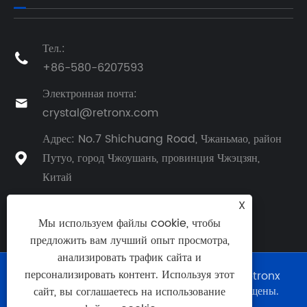
Тел.:

+86-580-6207593
Электронная почта:

crystal@retronx.com
Адрес: No.7 Shichuang Road, Чжаньмао, район
Путуо, город Чжоушань, провинция Чжэцзян,

Китай
X
Мы используем файлы cookie, чтобы
предложить вам лучший опыт просмотра,
анализировать трафик сайта и
персонализировать контент. Используя этот
Copyright © 2024 Чжэцзянская компания Retronx
Foodstuff Industry Co., Ltd. Все права защищены.
сайт, вы соглашаетесь на использование